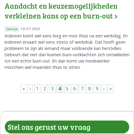
Aandacht en keuzemogelijkheden
verkleinen kans op een burn-out
16-07-2025
Zakelijk
Iedereen komt wel eens leeg en moe thuis na een werkdag. En
iedereen ervaart wel eens stress of werkdruk. Dat hoeft geen
probleem te zijn als iemand maar voldoende kan herstellen.
Gebeurt dat niet dan kunnen burn-outklachten zich ontwikkelen
tot een echte burn-out. En dan komt uw medewerker
misschien wel maanden thuis te zitten.
Pagina's
«
‹
1
2
3
4
5
6
7
8
9
›
»
Stel ons gerust uw vraag