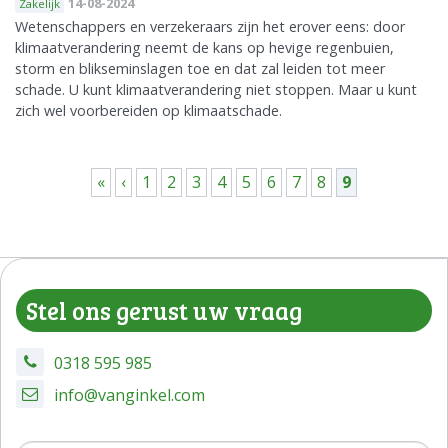
14-08-2024
Zakelijk
Wetenschappers en verzekeraars zijn het erover eens: door
klimaatverandering neemt de kans op hevige regenbuien,
storm en blikseminslagen toe en dat zal leiden tot meer
schade. U kunt klimaatverandering niet stoppen. Maar u kunt
zich wel voorbereiden op klimaatschade.
Pagina's
«
‹
1
2
3
4
5
6
7
8
9
Stel ons gerust uw vraag
0318 595 985
info@vanginkel.com